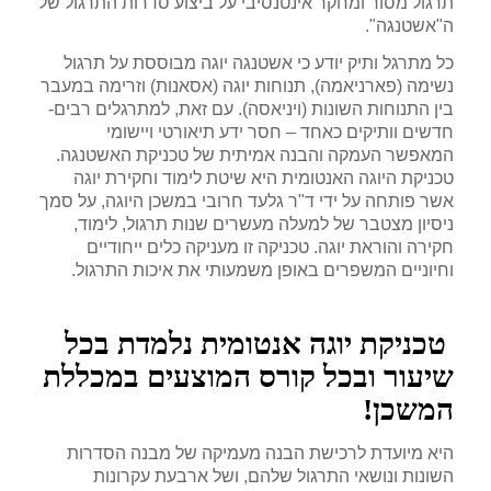
תרגול מסור ומחקר אינטנסיבי על ביצוע סדרות התרגול של
ה"אשטנגה".
כל מתרגל ותיק יודע כי אשטנגה יוגה מבוססת על תרגול
נשימה (פארניאמה), תנוחות יוגה (אסאנות) וזרימה במעבר
בין התנוחות השונות (ויניאסה). עם זאת, למתרגלים רבים-
חדשים וותיקים כאחד – חסר ידע תיאורטי ויישומי
המאפשר העמקה והבנה אמיתית של טכניקת האשטנגה.
טכניקת היוגה האנטומית היא שיטת לימוד וחקירת יוגה
אשר פותחה על ידי ד"ר גלעד חרובי במשכן היוגה, על סמך
ניסיון מצטבר של למעלה מעשרים שנות תרגול, לימוד,
חקירה והוראת יוגה. טכניקה זו מעניקה כלים ייחודיים
וחיוניים המשפרים באופן משמעותי את איכות התרגול.
טכניקת יוגה אנטומית נלמדת בכל
שיעור ובכל קורס המוצעים במכללת
המשכן!
היא מיועדת לרכישת הבנה מעמיקה של מבנה הסדרות
השונות ונושאי התרגול שלהם, ושל ארבעת עקרונות